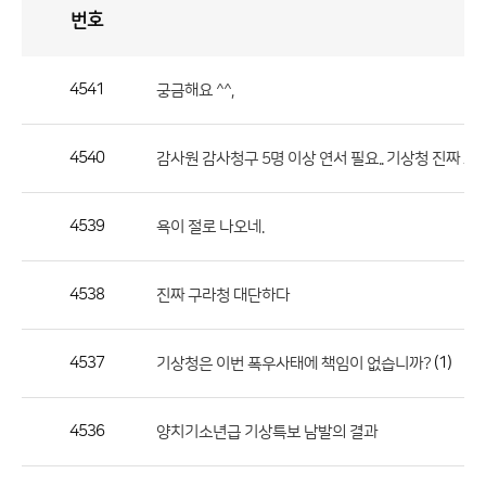
번호
자
유
토
론
게
시
판
4541
궁금해요 ^^,
자
유
4540
감사원 감사청구 5명 이상 연서 필요.. 기상청 진짜 
토
론
게
4539
욕이 절로 나오네.
시
판
4538
진짜 구라청 대단하다
으
로
4537
(1)
기상청은 이번 폭우사태에 책임이 없습니까?
번
호,
제
4536
양치기소년급 기상특보 남발의 결과
목,