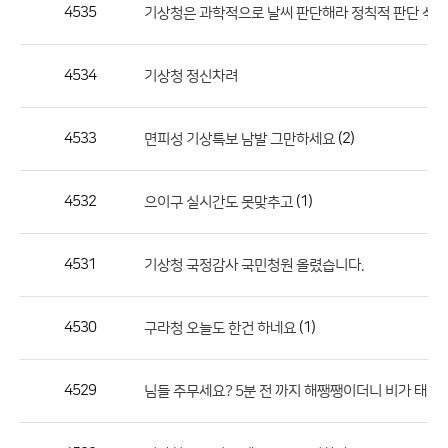
작
4535
기상청은 과학적으로 날씨 판단해라 정칙적 판단 섞지
성
자,
4534
기상청 정신차려
등
록
일
4533
(2)
면피성 기상특보 남발 그만하세요
의
정
4532
(1)
으이구 실시간도 못맞추고
보
를
4531
기상청 국정감사 국민청원 올렸습니다.
제
공
합
4530
(1)
구라청 오늘도 한건 하네요
니
다.
4529
님들 주무세요? 5분 전 까지 해쨍쨍이더니 비가 태어