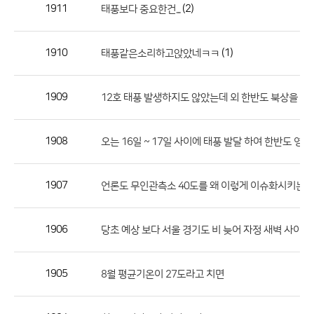
작
1911
(2)
태풍보다 중요한건...
성
자,
1910
(1)
태풍같은소리하고앉았네ㅋㅋ
등
록
일
1909
12호 태풍 발생하지도 않았는데 외 한반도 북상을 확
의
정
1908
오는 16일 ~ 17일 사이에 태풍 발달 하여 한반도 영향
보
를
1907
언론도 무인관측소 40도를 왜 이렇게 이슈화시키는지
제
공
합
1906
당초 예상 보다 서울 경기도 비 늦어 자정 새벽 사이 아
니
다.
1905
8월 평균기온이 27도라고 치면