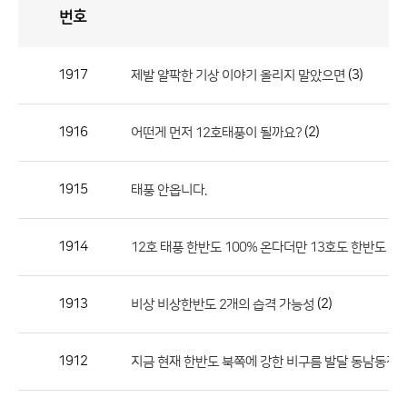
번호
자
유
토
론
게
시
판
1917
(3)
제발 얄팍한 기상 이야기 올리지 말았으면
자
유
1916
(2)
어떤게 먼저 12호태풍이 될까요?
토
론
게
1915
태풍 안옵니다.
시
판
1914
12호 태풍 한반도 100% 온다더만 13호도 한반도
으
로
1913
(2)
비상 비상한반도 2개의 습격 가능성
번
호,
제
1912
지금 현재 한반도 북쪽에 강한 비구름 발달 동남동진
목,