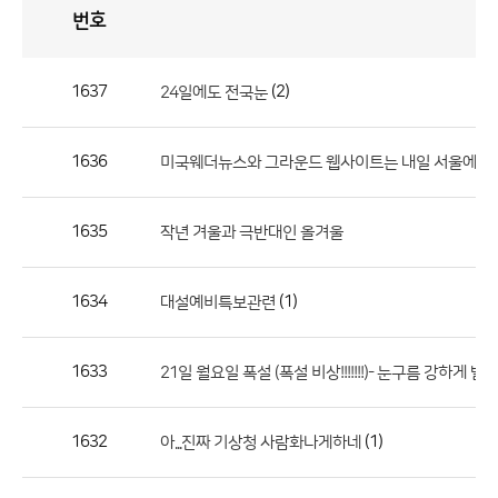
번호
자
유
토
론
게
시
판
1637
(2)
24일에도 전국눈
자
유
1636
미국웨더뉴스와 그라운드 웹사이트는 내일 서울에 
토
론
게
1635
작년 겨울과 극반대인 올겨울
시
판
1634
(1)
대설예비특보관련
으
로
1633
21일 월요일 폭설 (폭설 비상!!!!!!!)- 눈구름 강하게 발
번
호,
제
1632
(1)
아...진짜 기상청 사람화나게하네
목,