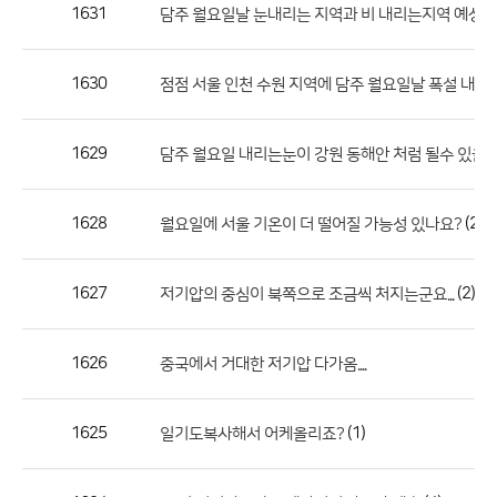
작
1631
담주 월요일날 눈내리는 지역과 비 내리는지역 예상 적
성
자,
1630
점점 서울 인천 수원 지역에 담주 월요일날 폭설 내릴
등
록
일
1629
담주 월요일 내리는눈이 강원 동해안 처럼 될수 있을
의
정
1628
(2)
월요일에 서울 기온이 더 떨어질 가능성 있나요?
보
를
1627
(2)
저기압의 중심이 북쪽으로 조금씩 처지는군요...
제
공
합
1626
중국에서 거대한 저기압 다가옴....
니
다.
1625
(1)
일기도복사해서 어케올리죠?