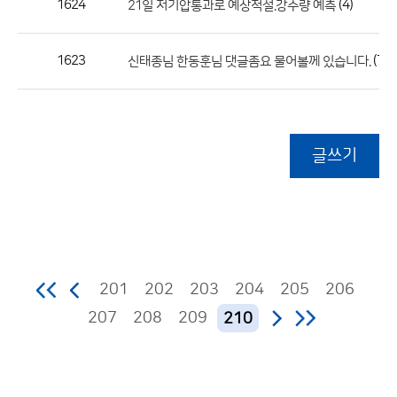
1624
(4)
21일 저기압통과로 예상적설.강수량 예측
1623
(7)
신태종님 한동훈님 댓글좀요 물어볼께 있습니다.
글쓰기
201
202
203
204
205
206
207
208
209
210