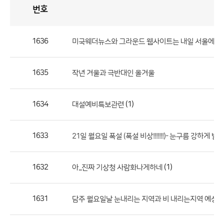
번호
자
유
토
론
게
시
판
1636
미국웨더뉴스와 그라운드 웹사이트는 내일 서울에 
자
유
1635
작년 겨울과 극반대인 올겨울
토
론
게
1634
(1)
대설예비특보관련
시
판
1633
21일 월요일 폭설 (폭설 비상!!!!!!!)- 눈구름 강하게 발
으
로
1632
(1)
아...진짜 기상청 사람화나게하네
번
호,
제
1631
담주 월요일날 눈내리는 지역과 비 내리는지역 예상 적
목,