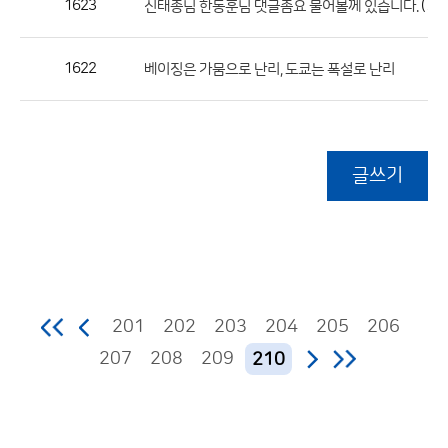
1623
(7)
신태종님 한동훈님 댓글좀요 물어볼께 있습니다.
1622
베이징은 가뭄으로 난리, 도쿄는 폭설로 난리
글쓰기
201
202
203
204
205
206
207
208
209
210