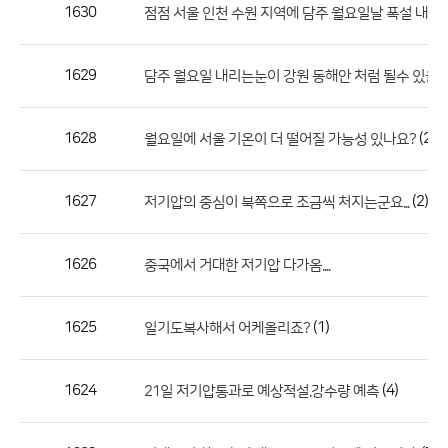
작
1630
점점 서울 인천 수원 지역에 담주 월요일날 폭설 내릴
성
자,
1629
담주 월요일 내리는눈이 강원 동해안 처럼 될수 있을
등
록
일
1628
(2)
월요일에 서울 기온이 더 떨어질 가능성 있나요?
의
정
1627
(2)
저기압의 중심이 북쪽으로 조금씩 처지는군요...
보
를
1626
중국에서 거대한 저기압 다가옴....
제
공
합
1625
(1)
일기도복사해서 어케올리죠?
니
다.
1624
(4)
21일 저기압통과로 예상적설.강수량 예측