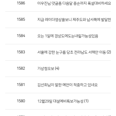
작
1586
(4)
이우진님 댓글좀 다음달 중순까지 폭설대비하세요
성
자,
1585
지금 레이더영상을보니 제주도와 남서쪽에 발달한눈
등
록
일
1584
오는 1일에 경상도에도눈내릴가능성있음
의
정
1583
(2)
서울에 강한 눈구름 당초 전라남도 서해안 이동
보
를
1582
(4)
기상청오보
제
공
합
1581
김선희님이 말한 예언이 적중하고 있네요
니
다.
1580
(1)
12월29일 대설예비특보가능성