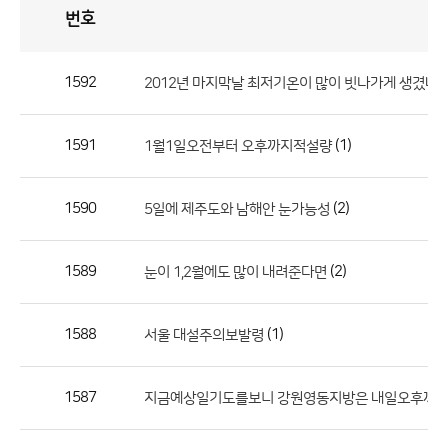
번호
자
유
토
론
게
시
판
1592
2012년 마지막날 최저기온이 많이 빗나가게 생겼네
자
유
1591
(1)
1월1일오전부터 오후까지적설량
토
론
게
1590
(2)
5일에 제주도와 남해안 눈가능성
시
판
1589
(2)
눈이 1,2월에도 많이 내려준다면
으
로
1588
(1)
서울 대설주의보발령
번
호,
제
1587
지금예상일기도를보니 강원영동지방은 내일오후까
목,