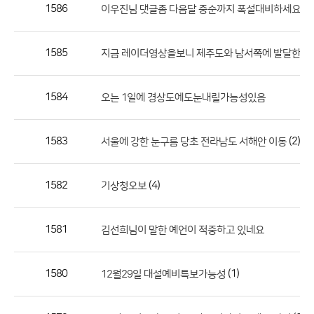
작
1586
(4)
이우진님 댓글좀 다음달 중순까지 폭설대비하세요
성
자,
1585
지금 레이더영상을보니 제주도와 남서쪽에 발달한눈
등
록
일
1584
오는 1일에 경상도에도눈내릴가능성있음
의
정
1583
(2)
서울에 강한 눈구름 당초 전라남도 서해안 이동
보
를
1582
(4)
기상청오보
제
공
합
1581
김선희님이 말한 예언이 적중하고 있네요
니
다.
1580
(1)
12월29일 대설예비특보가능성