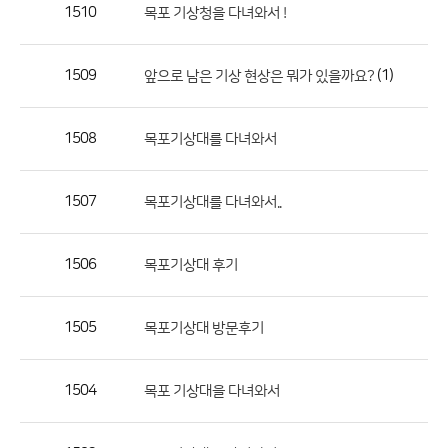
작
1510
목포 기상청을 다녀와서 !
성
자,
1509
(1)
앞으로 남은 기상 현상은 뭐가 있을까요?
등
록
일
1508
목포기상대를 다녀와서
의
정
1507
목포기상대를 다녀와서..
보
를
1506
목포기상대 후기
제
공
합
1505
목포기상대 방문후기
니
다.
1504
목포 기상대을 다녀와서