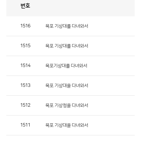
번호
자
유
토
론
게
시
판
1516
목포 기상대를 다녀와서
자
유
1515
목포 기상대를 다녀와서
토
론
게
1514
목포기상대를 다녀와서
시
판
1513
목포 기상대을 다녀와서
으
로
1512
목포 기상청을 다녀와서
번
호,
제
1511
목포 기상대을 다녀와서
목,