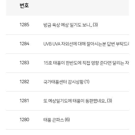
번호
자
유
토
론
게
시
판
1285
(3)
방금 육상 예상 일기도 보니...
자
유
1284
UVB UVA 자외선에 대해 잘아시는분 답변 부탁드려요
토
론
게
1283
15호 태풍이 한반도에 직접 영향 준다면 달리는 자동
시
판
1282
(1)
국가태풍센터 감시상황
으
로
1281
(3)
또 예상일기도에 태풍이 동편했네요..
번
호,
제
1280
(6)
태풍 곤파스
목,