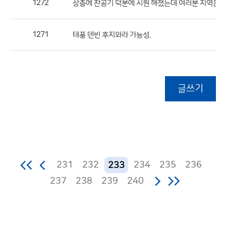
1272
상층에 찬공기 덕분에 시원 해졌는데 여러분 지역은 깜
1271
태풍 덴빈 후지와라 가능성.
글쓰기
231
232
234
235
236
233
237
238
239
240