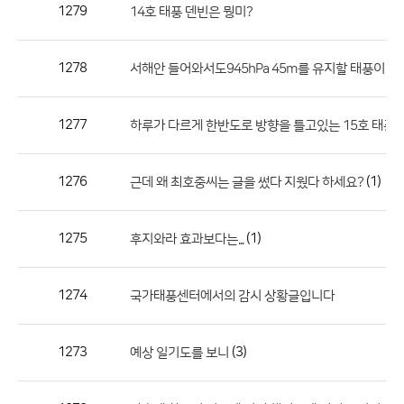
작
1279
14호 태풍 덴빈은 뭥미?
성
자,
1278
서해안 들어와서도945hPa 45m를 유지할 태풍이라니.
등
록
일
1277
하루가 다르게 한반도로 방향을 틀고있는 15호 태풍...
의
정
1276
(1)
근데 왜 최호중씨는 글을 썼다 지웠다 하세요?
보
를
1275
(1)
후지와라 효과보다는...
제
공
합
1274
국가태풍센터에서의 감시 상황글입니다
니
다.
1273
(3)
예상 일기도를 보니