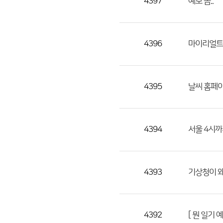
4397
예보 좀..
4396
마이리얼트립
4395
날씨 홈페이
4394
서울 4시
4393
기상청이 
4392
[ 뭔 일기