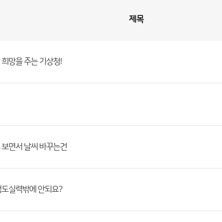
제목
희망을 주는 기상청!
 보면서 날씨 바꾸는건
정도실력밖에 안되요?