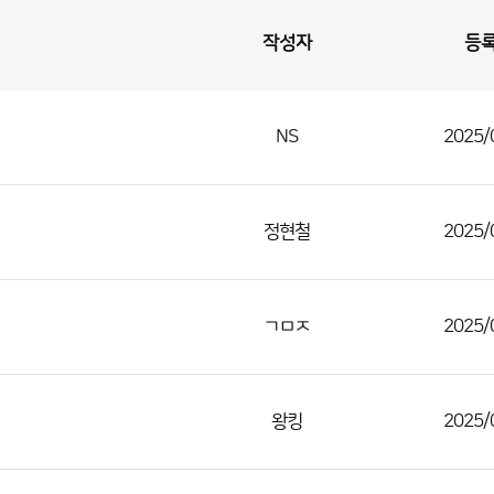
작성자
등
NS
2025/
정현철
2025/
ㄱㅁㅈ
2025/
왕킹
2025/