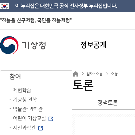
이 누리집은 대한민국 공식 전자정부 누리집입니다.
"하늘을 친구처럼, 국민을 하늘처럼"
정보공개
참여·소통
소통
참여
토론
체험학습
기상청 견학
정책토론
박물관·과학관
어린이 기상교실
지진과학관