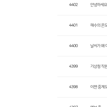
목,
4402
안녕하세요
작
성
자,
4401
해수의 온도
등
록
일
4400
날씨가 왜 
의
정
보
를
4399
기상청 직
제
공
합
4398
이젠 중계
니
다.