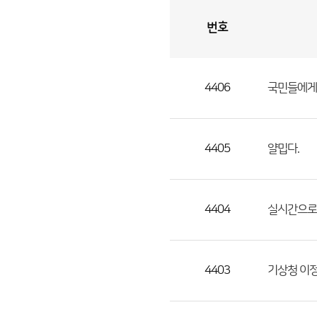
번호
자
유
토
론
게
시
판
4406
국민들에게 
자
유
토
론
4405
얄밉다.
게
시
판
4404
실시간으로
으
로
번
4403
기상청 이
호,
제