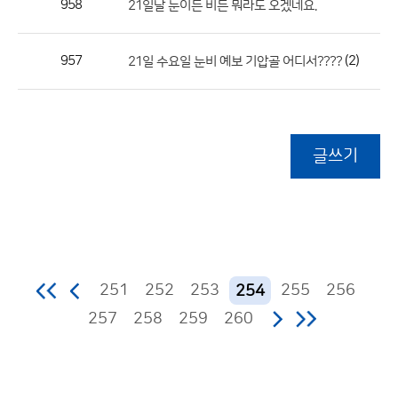
958
21일날 눈이든 비든 뭐라도 오겠네요.
957
(2)
21일 수요일 눈비 예보 기압골 어디서????
글쓰기
251
252
253
255
256
254
257
258
259
260