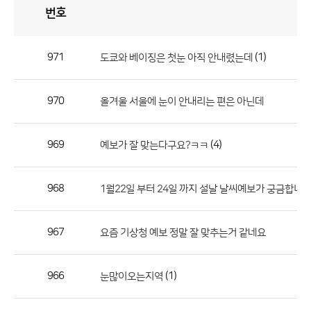
번호
자
유
토
론
게
시
판
971
(1)
도쿄와 베이징은 첫눈 아직 안내렸는데
자
유
970
올겨울 서울에 눈이 안내리는 편은 아닌데
토
론
게
969
(4)
예보가 잘 맞는다구요?ㅋㅋ
시
판
968
1월22일 부터 24일 까지 설날 날씨예보가 궁금합니
으
로
967
요즘 기상청 예보 정말 잘 맞추는거 같네요
번
호,
제
966
(1)
눈많이오는지역
목,