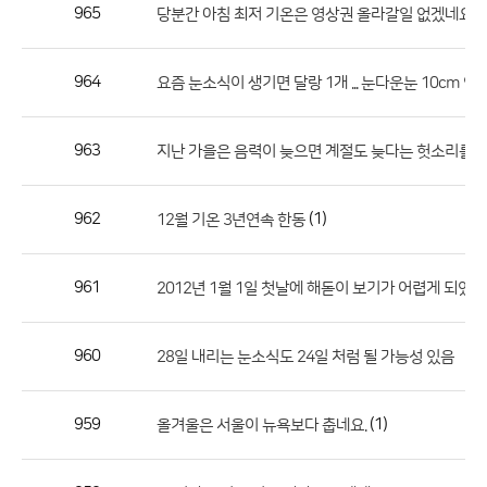
작
965
당분간 아침 최저 기온은 영상권 올라갈일 없겠네요?
성
자,
964
요즘 눈소식이 생기면 달랑 1개 ... 눈다운눈 10cm 언
등
록
일
963
지난 가을은 음력이 늦으면 계절도 늦다는 헛소리를 반
의
정
962
(1)
12월 기온 3년연속 한동
보
를
961
2012년 1월 1일 첫날에 해돋이 보기가 어렵게 되었네요.
제
공
합
960
28일 내리는 눈소식도 24일 처럼 될 가능성 있음
니
다.
959
(1)
올겨울은 서울이 뉴욕보다 춥네요.