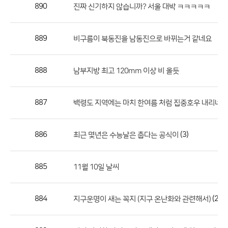
작
890
진짜 신기하지 않습니까? 서울 대박 ㅋㅋㅋㅋㅋ
성
자,
889
비구름이 북동진을 남동진으로 바뀌는거 같네요
등
록
일
888
남부지방 최고 120mm 이상 비 올듯
의
정
887
백령도 지역에는 마치 한여름 처럼 집중호우 내리네요
보
를
886
(3)
최근 몇년은 수능날은 춥다는 공식이
제
공
합
885
11월 10일 날씨
니
다.
884
(2)
지구운명이 새는 꼭지 (지구 온난화와 관련해서)