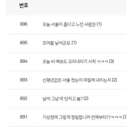
번호
자
유
토
론
게
시
판
896
(1)
오늘 서울이 춥다고 느낀 사람은
자
유
895
(1)
초여름 날씨군요.
토
론
게
894
(3)
오늘 비 예보도 꼬리내리기 시작 ㅋㅋㅋ
시
판
893
(2)
신평년값은 서울 첫눈이 며칠에 내리는지
으
로
892
(2)
날씨 그냥 막 던지고 봄?
번
호,
제
891
(3)
기상청에 그렇게 정밀합니까 언제부터??ㅋㅋㅋ
목,