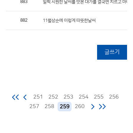
883
일찍 시원한 날씨를 맛본 대가를 결국엔 치르고 마네요
882
11월상순에 이렇게 따뜻한날씨
글쓰기
251
252
253
254
255
256
257
258
260
259