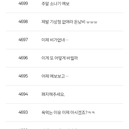
작
4699
주말 소나기 예보
성
자,
4698
제발 기상청 없애라 돈낭비 ㅠㅠㅠ
등
록
일
4697
이제 비가없네…
의
정
4696
이게 또 어떻게 바뀔까
보
를
4695
어제 예보보고…
제
공
합
4694
폐지해주세요.
니
다.
4693
욕먹는 이유 이제 아시겠죠?ㅋㅋ