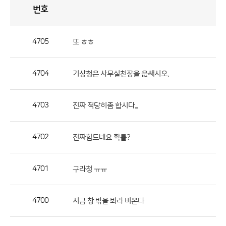
번호
자
유
토
론
게
시
판
4705
또 ㅎㅎ
자
유
4704
기상청은 사무실천장을 읎쌔시오.
토
론
게
4703
진짜 적당히좀 합시다...
시
판
4702
진짜힘드네요 확률?
으
로
4701
구라청 ㅠㅠ
번
호,
제
4700
지금 창 밖을 봐라 비온다
목,