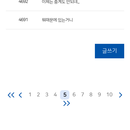
4692
이제는 중계도 안되네...
4691
뭐때문에 있는거니
글쓰기
1
2
3
4
6
7
8
9
10
5