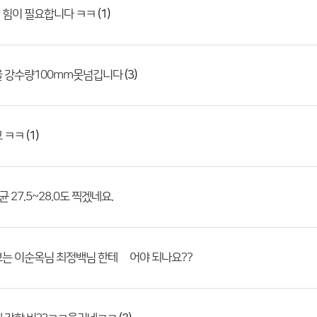
(1)
 힘이 필요합니다 ㅋㅋ
(3)
울 강수량100mm못넘깁니다
(1)
고 ㅋㅋ
 27.5~28.0도 찍겠네요.
는 이순옥님 최정백님 한테 밎어야 되나요??