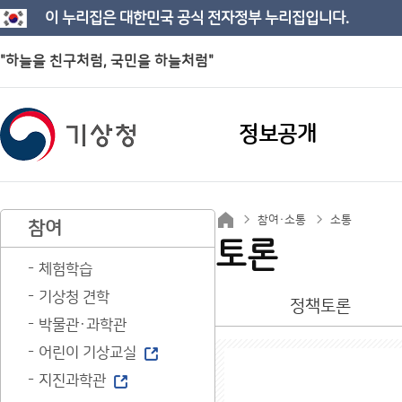
이 누리집은 대한민국 공식 전자정부 누리집입니다.
"하늘을 친구처럼, 국민을 하늘처럼"
정보공개
참여·소통
소통
참여
토론
체험학습
기상청 견학
정책토론
박물관·과학관
어린이 기상교실
지진과학관