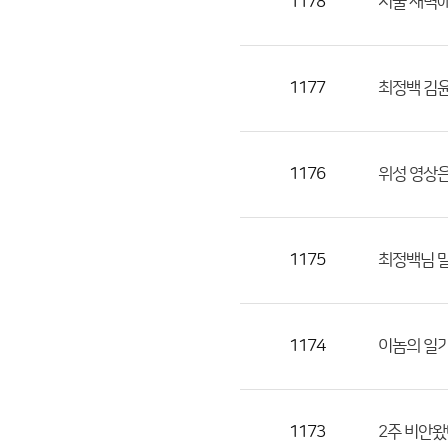
1178
서울 새벽
1177
최정백 김윤
1176
위성 영상은
1175
최정백님 말
1174
이놈의 일
1173
2주 비안왔