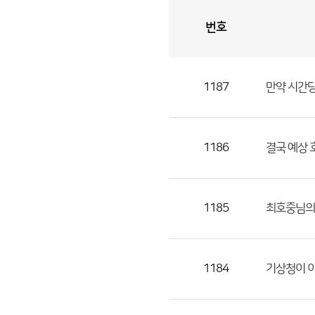
번호
자
유
토
론
게
시
판
1187
만약 시간당
자
유
토
론
1186
결국 예상 
게
시
판
1185
최호중님의 
으
로
번
1184
기상청이 
호,
제