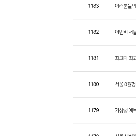
목,
1183
여러분들의
작
성
자,
1182
이번비 서
등
록
일
1181
최고다 최
의
정
보
를
1180
서울 8월평균
제
공
합
1179
기상청 예보
니
다.