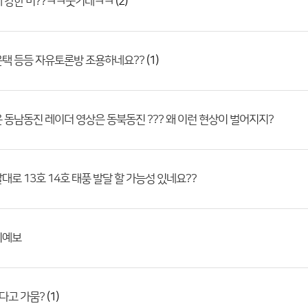
(2)
에 강한 비??ㅋㅋ웃기네ㅋㅋ
(1)
택 등등 자유토론방 조용하네요??
 동남동진 레이더 영상은 동북동진 ??? 왜 이런 현상이 벌어지지?
대로 13호 14호 태풍 발달 할 가능성 있네요??
기예보
(1)
다고 가뭄?