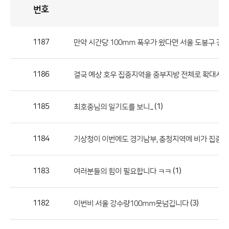
번호
자
유
토
론
게
시
판
1187
만약 시간당 100mm 폭우가 왔다면 서울 도봉구 강북
자
유
1186
결국 예상 호우 집중지역을 중부지방 전체로 확대시켰
토
론
게
1185
(1)
최호중님의 일기도를 보니...
시
판
1184
기상청이 이번에도 경기남부, 충청지역에 비가 집중
으
로
1183
(1)
여러분들의 힘이 필요합니다 ㅋㅋ
번
호,
제
1182
(3)
이번비 서울 강수량100mm못넘깁니다
목,