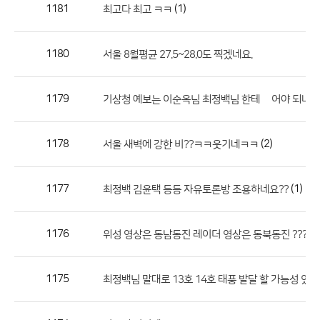
작
1181
(1)
최고다 최고 ㅋㅋ
성
자,
1180
서울 8월평균 27.5~28.0도 찍겠네요.
등
록
일
1179
기상청 예보는 이순옥님 최정백님 한테 밎어야 되나요
의
정
1178
(2)
서울 새벽에 강한 비??ㅋㅋ웃기네ㅋㅋ
보
를
1177
(1)
최정백 김윤택 등등 자유토론방 조용하네요??
제
공
합
1176
위성 영상은 동남동진 레이더 영상은 동북동진 ??? 왜
니
다.
1175
최정백님 말대로 13호 14호 태풍 발달 할 가능성 있네