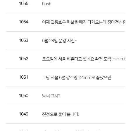
작
1055
hush
성
자,
1054
이제 집중호우 퍼붙을 때가 다가오는데 장마전선은 
등
록
일
1053
6월 23일 문경 지진~
의
정
1052
(1)
토요일에 서울 비온다고 했네요 완전 도박 ㅋㅋㅋ
보
를
1051
그냥 서울 6월 강수량 2.4mm로 끝났으면
제
공
합
1050
날씨 표시?
니
다.
1049
진정으로 물어 봅니다.