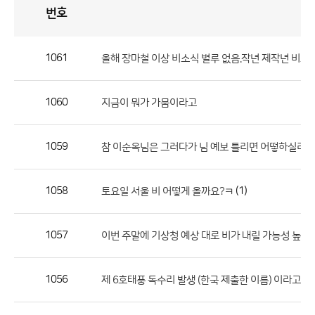
번호
자
유
토
론
게
시
판
1061
올해 장마철 이상 비소식 별루 없음.작년 제작년 비교
자
유
1060
지금이 뭐가 가뭄이라고
토
론
게
1059
참 이순옥님은 그러다가 님 예보 틀리면 어떻하실려고?
시
판
1058
(1)
토요일 서울 비 어떻게 올까요?ㅋ
으
로
1057
이번 주말에 기상청 예상 대로 비가 내릴 가능성 높겠
번
호,
제
1056
제 6호태풍 독수리 발생 (한국 제출한 이름) 이라고 했는데...
목,