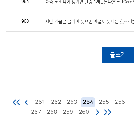
964
요즘 눈소식이 생기면 달랑 1개 ... 눈다운눈 10cm 언
963
지난 가을은 음력이 늦으면 계절도 늦다는 헛소리를 반
글쓰기
251
252
253
255
256
254
257
258
259
260