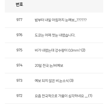
번호
자
유
토
론
게
시
판
977
밤부터 내일 아침까지 눈예보....??????
자
유
976
도쿄는 어제 첫눈 내렸습니다.
토
론
게
975
(2)
비가 내렸는데 강수량이 0.0mm?
시
판
974
20일 전국 눈/비예보
으
로
973
(3)
예보 되지 않은 비.눈소식
번
호,
제
972
(1)
요즘 전국적으로 가뭄이 심각하네요 ......
목,