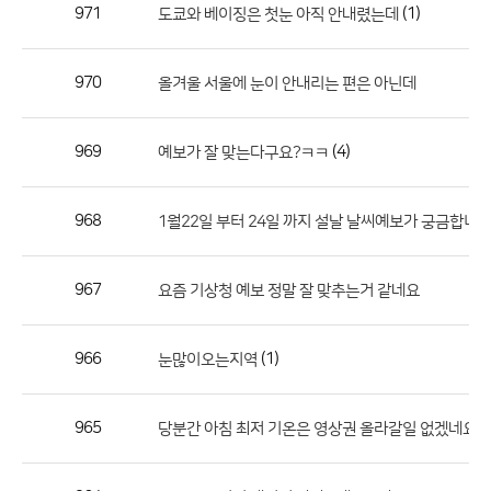
작
971
(1)
도쿄와 베이징은 첫눈 아직 안내렸는데
성
자,
970
올겨울 서울에 눈이 안내리는 편은 아닌데
등
록
일
969
(4)
예보가 잘 맞는다구요?ㅋㅋ
의
정
968
1월22일 부터 24일 까지 설날 날씨예보가 궁금합니
보
를
967
요즘 기상청 예보 정말 잘 맞추는거 같네요
제
공
합
966
(1)
눈많이오는지역
니
다.
965
당분간 아침 최저 기온은 영상권 올라갈일 없겠네요?