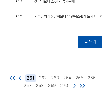
853
생각해보니 2001년 봄가뭄때
852
가을날씨가 봄날씨보다 덜 변덕스럽게 느껴지는 이유
글쓰기
262
263
264
265
266
261
267
268
269
270