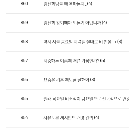
작
860
(4)
김선희님을 왜 욕하는지...
성
자,
859
(4)
김선희 강퇴해야 되는거 아닙니까
등
록
일
858
(3)
역시 서울 금요일 저녁엘 절대로 비 안옴 ㅋ
의
정
857
(5)
지중해는 여름에 매년 가뭄인가?
보
를
856
(3)
요즘은 기온 예보를 잘해야
제
공
합
855
(1
원래 목요일 비소식이 금요일으로 전국적으로 변경
니
다.
854
(4)
자유토론 게시판의 개명 건의