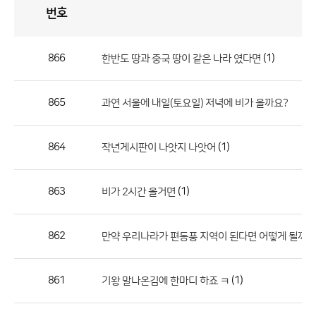
번호
자
유
토
론
게
시
판
866
(1)
한반도 땅과 중국 땅이 같은 나라 였다면
자
유
865
과연 서울에 내일(토요일) 저녁에 비가 올까요?
토
론
게
864
(1)
작년게시판이 나앗지 나앗어
시
판
863
(1)
비가 2시간 올거면
으
로
862
만약 우리나라가 편동풍 지역이 된다면 어떻게 될까요
번
호,
제
861
(1)
기왕 말나온김에 한마디 하죠 ㅋ
목,