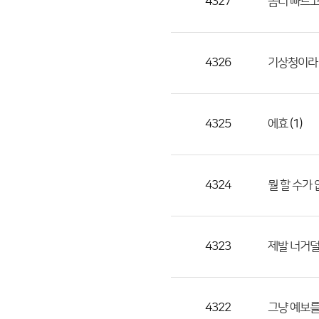
4327
4326
기상청이라
4325
(1)
에효
4324
뭘 할 수가
4323
제발 너거덜
4322
그냥 예보를