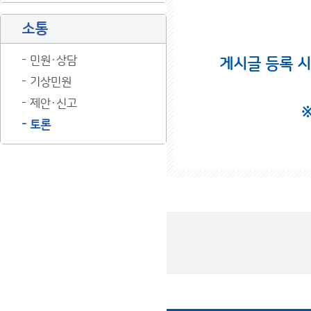
소통
민원·상담
게시글 등록 
기상민원
제안·신고
토론