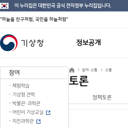
이 누리집은 대한민국 공식 전자정부 누리집입니다.
"하늘을 친구처럼, 국민을 하늘처럼"
정보공개
참여·소통
소통
참여
토론
체험학습
기상청 견학
정책토론
박물관·과학관
어린이 기상교실
지진과학관