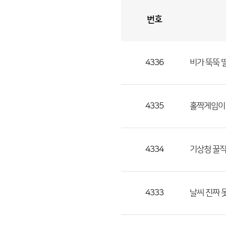
번호
자
유
토
론
게
시
판
4336
비가 뚝뚝 
자
유
토
론
4335
홀짝게임이 
게
시
판
4334
기상청 꿀직
으
로
번
4333
날씨 진짜 
호,
제