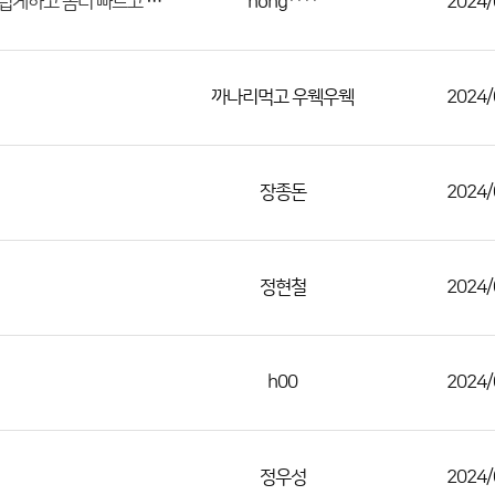
좀더 빠르고 좀더정확한 예보를위해 더욱분발 해주시고 홈페이지 관리도 좀더 정성스럽게하고 좀더 빠르고 정확하게 관리 해주시면 고맙겠습니다.
hong****
2024/
까나리먹고 우웩우웩
2024/
장종돈
2024/
정현철
2024/
h00
2024/
정우성
2024/