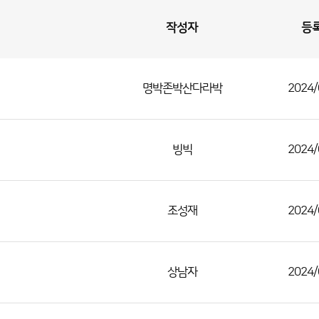
작성자
등
명박존박산다라박
2024/
빙빅
2024/
조성재
2024/
상남자
2024/