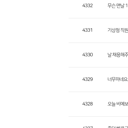
목,
4332
무슨 맨날 
작
성
자,
4331
기상청 직원
등
록
일
4330
날 채용해
의
정
보
를
4329
너무하네요.
제
공
합
4328
오늘 비예보
니
다.