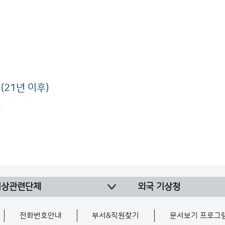
21년 이후)
.
기상관련단체
외국 기상청
전화번호안내
부서&직원찾기
문서보기 프로그