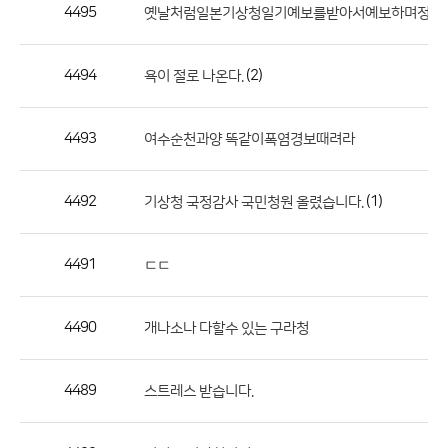
작
4495
옛날처럼일본기상청일기예보를받아서예보하며정확
성
자,
4494
(2)
욕이 절로 나온다.
등
록
일
4493
여수순천과양 똑같이폭염경보때려라
의
정
4492
(1)
기상청 국정감사 국민청원 올렸습니다.
보
를
4491
ㄷㄷ
제
공
합
4490
개나소나 다할수 있는 구라청
니
다.
4489
스트레스 받습니다.