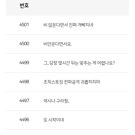
번호
자
유
토
론
게
시
판
4501
비 않온다면서 진짜 개빡치네
자
유
4500
비안온다면서요.
토
론
게
4499
그.. 당장 몇시간 뒤는 맞추는 게 어렵나요?
시
판
4498
조직스토킹 전파공격 괴롭히지마
으
로
4497
역시나 구라청..
번
호,
제
4496
또 시작이네
목,