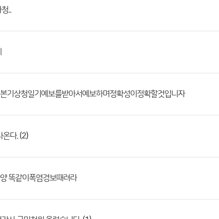
청..
네
본기상청일기예보를받아서예보하며정확성이정확할것입니자
(2)
나온다.
양 똑같이폭염경보때려라