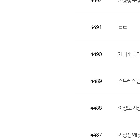
4492
기상청 국
4491
ㄷㄷ
4490
개나소나 
4489
스트레스 
4488
이정도 기
4487
기상청 왜