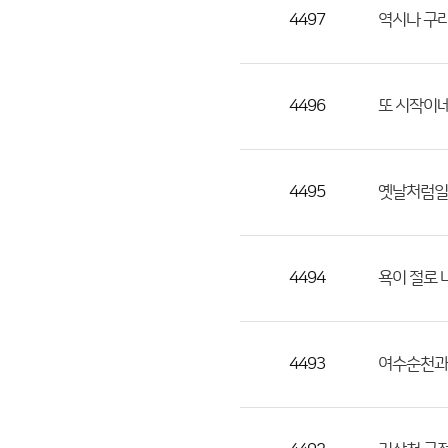
목,
4497
역시나 구라
작
성
자,
4496
또 시작이
등
록
일
4495
옛날처럼일
의
정
보
를
4494
욕이 절로 
제
공
합
4493
여수순천과
니
다.