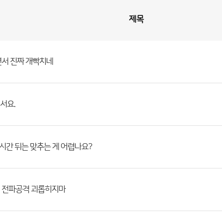
제목
면서 진짜 개빡치네
서요.
 몇시간 뒤는 맞추는 게 어렵나요?
 전파공격 괴롭히지마