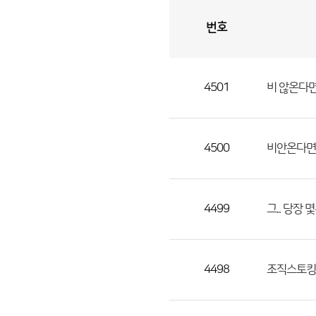
번호
자
유
토
론
게
시
판
4501
비 않온다
자
유
토
론
4500
비안온다면
게
시
판
4499
그.. 당장
으
로
번
4498
조직스토킹
호,
제