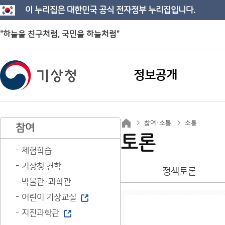
이 누리집은 대한민국 공식 전자정부 누리집입니다.
"하늘을 친구처럼, 국민을 하늘처럼"
정보공개
참여·소통
소통
참여
토론
체험학습
기상청 견학
정책토론
박물관·과학관
어린이 기상교실
지진과학관