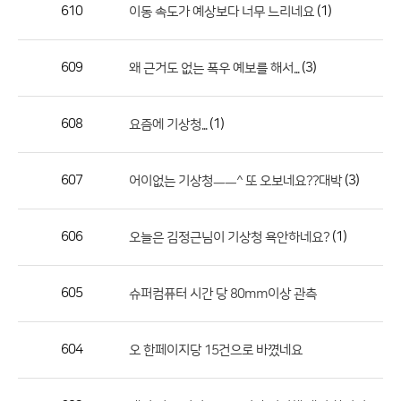
작
610
(1)
이동 속도가 예상보다 너무 느리네요
성
자,
609
(3)
왜 근거도 없는 폭우 예보를 해서...
등
록
일
608
(1)
요즘에 기상청...
의
정
607
(3)
어이없는 기상청ㅡㅡ^ 또 오보네요??대박
보
를
606
(1)
오늘은 김정근님이 기상청 욕안하네요?
제
공
합
605
슈퍼컴퓨터 시간 당 80mm이상 관측
니
다.
604
오 한페이지당 15건으로 바꼈네요