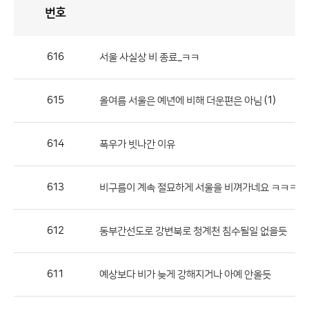
번호
자
유
토
론
게
시
판
616
서울 사실상 비 종료...ㅋㅋ
자
유
615
(1)
올여름 서울은 예년에 비해 더운편은 아님
토
론
게
614
폭우가 빗나간 이유
시
판
613
비구름이 계속 절묘하게 서울을 비껴가네요 ㅋㅋㅋ
으
로
612
동부간선도로 강변북로 청계천 침수될일 없을듯
번
호,
제
611
예상보다 비가 늦게 강해지거나 아예 안올듯
목,