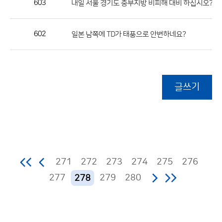
603
내일 서울 경기도 중부지방 비피해 대비 하십시오?
602
일본 남쪽에 TD가 태풍으로 안변하네요?
글쓰기
271
272
273
274
275
276
277
279
280
278