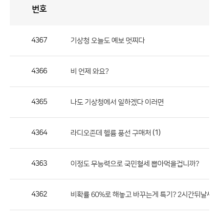
번호
자
유
토
론
게
시
판
4367
기상청 오늘도 예보 멋찌다
자
유
4366
비 언제 와요?
토
론
게
4365
나도 기상청에서 일하겠다 이러면
시
판
4364
(1)
라디오존데 헬륨 풍선 구매처
으
로
4363
이정도 무능력으로 국민혈세 뽑아먹을겁니까?
번
호,
제
4362
비확률 60%로 해놓고 바꾸는게 특기? 2시간뒤날씨
목,