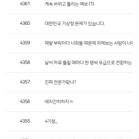
작
4361
(1)
계속 바뀌고 틀리는 예보
성
자,
4360
대한민국 기상청 문제가 있습니다.
등
록
일
4359
제발 부탁이다 너희들 때문에 피해보는 사람이 너무 
의
정
4358
날씨 하루 틀릴 때마다 한 명씩 무급으로 전환하는 게
보
를
4357
진짜 전문가맞냐?
제
공
합
4356
애지간히하지ㅋ
니
다.
4355
4기청...