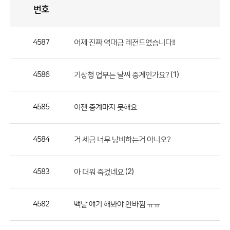
번호
자
유
토
론
게
시
판
4587
어제 진짜 역대급 레전드였습니다!!
자
유
4586
(1)
기상청 업무는 날씨 중계인가요?
토
론
게
4585
이젠 중계마저 못해요
시
판
4584
거 세금 너무 낭비하는거 아니오?
으
로
4583
(2)
아 더워 죽겄네요
번
호,
제
4582
백날 얘기 해봐야 안바뀜 ㅠㅠ
목,