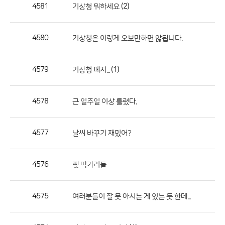
작
4581
(2)
기상청 뭐하세요
성
자,
4580
기상청은 이렇게 오보만하면 않됩니다.
등
록
일
4579
(1)
기상청 폐지...
의
정
4578
근 일주일 이상 틀렸다.
보
를
4577
날씨 바꾸기 재밌어?
제
공
합
4576
찢 딱가리들
니
다.
4575
여러분들이 잘 못 아시는 게 있는 듯 한데...