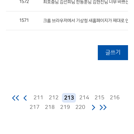
1572
최호중님 김선희님 한동훈님 김현진님 너무 바쁘신가
1571
크롬 브라우저에서 기상청 새홈페이지가 제대로 안
글쓰기
211
212
214
215
216
213
217
218
219
220