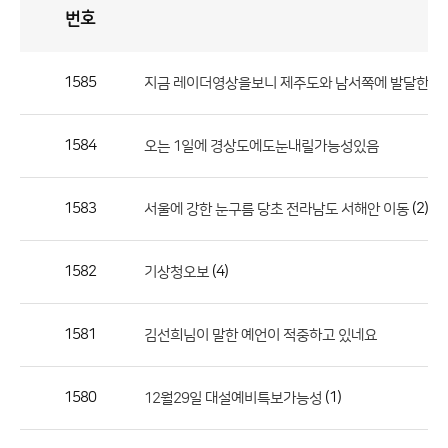
번호
자
유
토
론
게
시
판
1585
지금 레이더영상을보니 제주도와 남서쪽에 발달한눈
자
유
1584
오는 1일에 경상도에도눈내릴가능성있음
토
론
게
1583
(2)
서울에 강한 눈구름 당초 전라남도 서해안 이동
시
판
1582
(4)
기상청오보
으
로
1581
김선희님이 말한 예언이 적중하고 있네요
번
호,
제
1580
(1)
12월29일 대설예비특보가능성
목,