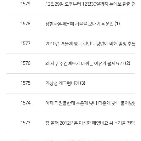
작
1579
(2)
12월29일 오후부터 12월30일까지 눈예보 관련
성
자,
1578
(1)
삼한사온때문에 겨울을 보내기 쉬운법
등
록
일
1577
2010년 겨울에 영국 런던도 평년에 비해 엄청 추웠죠.
의
정
1576
(2)
왜 자꾸 주간예보가 바뀌는 이유가 뭘까요??
보
를
1575
(3)
기상청 왜그럽니까
제
공
합
1574
어제 직원들한테 추운게 낫냐 더운게 낫냐 물어봤는데
니
다.
1573
참 올해 2012년은 이상한 해였네요 봄 ~ 겨울 전망에