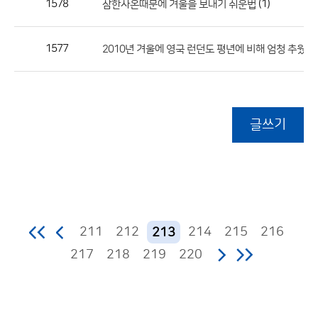
1578
(1)
삼한사온때문에 겨울을 보내기 쉬운법
1577
2010년 겨울에 영국 런던도 평년에 비해 엄청 추웠죠.
글쓰기
211
212
214
215
216
213
217
218
219
220