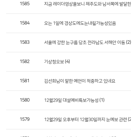
작
1585
지금 레이더영상을보니 제주도와 남서쪽에 발달한눈
성
자,
1584
오는 1일에 경상도에도눈내릴가능성있음
등
록
일
1583
(2)
서울에 강한 눈구름 당초 전라남도 서해안 이동
의
정
1582
(4)
기상청오보
보
를
1581
김선희님이 말한 예언이 적중하고 있네요
제
공
합
1580
(1)
12월29일 대설예비특보가능성
니
다.
1579
(2)
12월29일 오후부터 12월30일까지 눈예보 관련