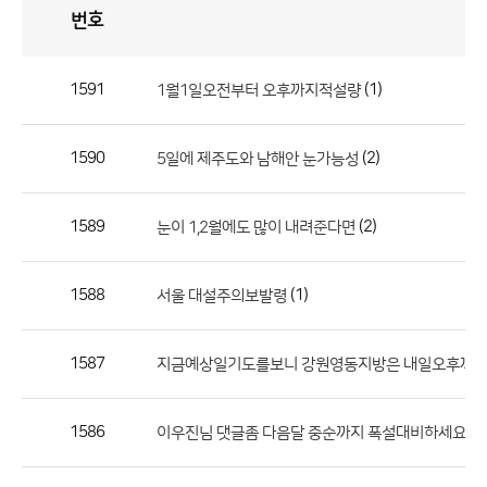
번호
자
유
토
론
게
시
판
1591
(1)
1월1일오전부터 오후까지적설량
자
유
1590
(2)
5일에 제주도와 남해안 눈가능성
토
론
게
1589
(2)
눈이 1,2월에도 많이 내려준다면
시
판
1588
(1)
서울 대설주의보발령
으
로
1587
지금예상일기도를보니 강원영동지방은 내일오후까
번
호,
제
1586
(4)
이우진님 댓글좀 다음달 중순까지 폭설대비하세요
목,