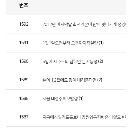
번호
자
유
토
론
게
시
판
1592
2012년 마지막날 최저기온이 많이 빗나가게 생겼네
자
유
1591
(1)
1월1일오전부터 오후까지적설량
토
론
게
1590
(2)
5일에 제주도와 남해안 눈가능성
시
판
1589
(2)
눈이 1,2월에도 많이 내려준다면
으
로
1588
(1)
서울 대설주의보발령
번
호,
제
1587
지금예상일기도를보니 강원영동지방은 내일오후까
목,