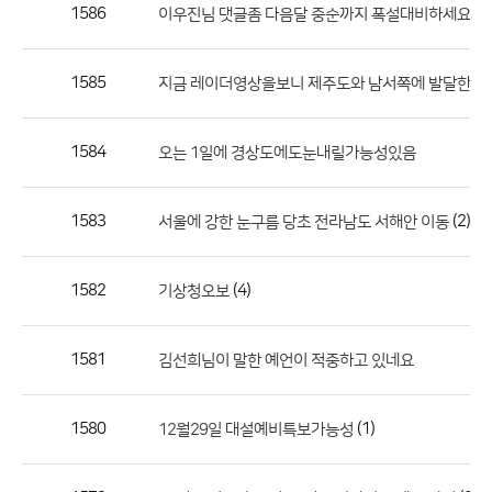
작
1586
(4)
이우진님 댓글좀 다음달 중순까지 폭설대비하세요
성
자,
1585
지금 레이더영상을보니 제주도와 남서쪽에 발달한눈
등
록
일
1584
오는 1일에 경상도에도눈내릴가능성있음
의
정
1583
(2)
서울에 강한 눈구름 당초 전라남도 서해안 이동
보
를
1582
(4)
기상청오보
제
공
합
1581
김선희님이 말한 예언이 적중하고 있네요
니
다.
1580
(1)
12월29일 대설예비특보가능성