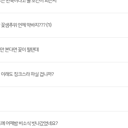
는 천국이라고 볼 조건이 되는지
(1)
꽃샘추위 언제 막바지???
만 본다면 꽃이 필텐데
 이래도 징크스라 하실 겁니까?
도에 어제밤 비소식 빗나갔었네요?