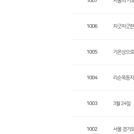
1007
서울의 기후
1006
지긋지긋한 
1005
기온상으로
1004
리순옥동지
1003
3월 24일
1002
서울 경기