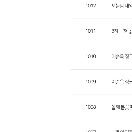
목,
1012
오늘밤 내일
작
성
자,
1011
8자 눞혀 
등
록
일
1010
이순옥 징크
의
정
보
를
1009
이순옥 징크
제
공
합
1008
올해 봄꽃 
니
다.