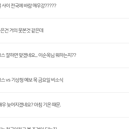
 사이 전국에 바람 매우강?????
놓은건 거의 못본것 같은데
스 잘하면 맞겠네요... 이순옥님 뭐하는지??
스 vs 기상청 예보 목 금요일 비소식
매우 늦어지겠네요? 아침 기온 때문.