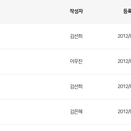
작성자
등
김선희
2012/
이우진
2012/
김선희
2012/
김은혜
2012/