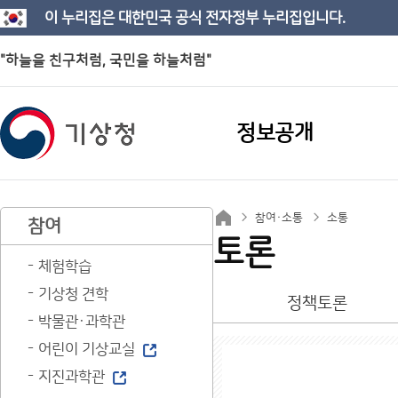
이 누리집은 대한민국 공식 전자정부 누리집입니다.
"하늘을 친구처럼, 국민을 하늘처럼"
정보공개
참여·소통
소통
참여
토론
체험학습
기상청 견학
정책토론
박물관·과학관
어린이 기상교실
지진과학관