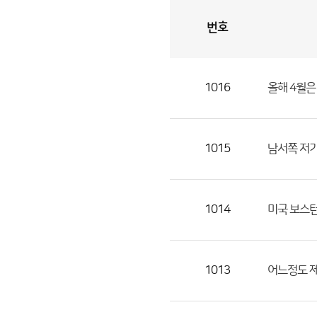
번호
자
유
토
론
게
시
판
1016
올해 4월은
자
유
토
론
1015
남서쪽 저기
게
시
판
1014
미국 보스턴 
으
로
번
1013
어느정도 
호,
제