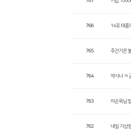
767
기압 1000대
766
14호 태풍
765
주간기온 볼
764
역시나 ㅋ 
763
이순옥님 말
762
내일 기상청