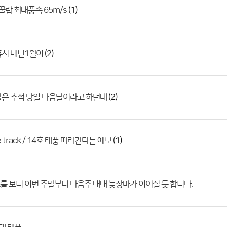
(1)
 꿀랍 최대풍속 65m/s
(2)
혹시 내년1월이
(2)
달은 추석 당일 다음날이라고 하던데
(1)
he track / 14호 태풍 따라간다는 예보
 보니 이번 주말부터 다음주 내내 늦장마가 이어질 듯 합니다.