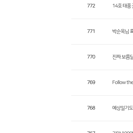
목,
772
14호 태풍
작
성
자,
771
박순옥님 
등
록
일
770
진짜 보름
의
정
보
를
769
Follow t
제
공
합
768
예상일기도를
니
다.