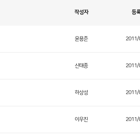
작성자
등
윤용준
2011/
신태종
2011/
하상성
2011/
이우진
2011/