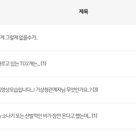
제목
 그렇게 없을수가..
(1)
르고 있는 TD2개는...
(3)
영상모습입니다...! 기상청관계자님 무엇인가요..?
(1)
 소나기 또는 산발적인 비가 잠깐 온다고 했는데...