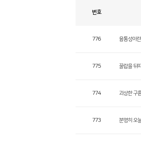
번호
자
유
토
론
게
시
판
776
융통성이란게
자
유
토
론
775
꿀랍을 뒤따
게
시
판
774
괴상한 구름
으
로
번
773
분명히 오늘
호,
제