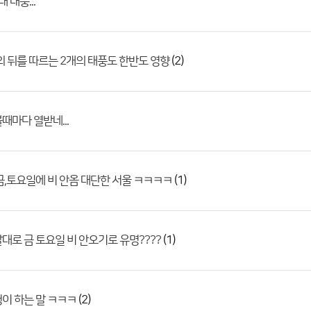
 태풍...
(2)
의 뒤를 따르는 2개의 태풍도 한반도 영향
때마다 열받네...
(1)
금,토요일에 비 안옴 대단한 서울 ㅋㅋㅋㅋ
(1)
대로 금 토요일 비 안오기로 유명????
(2)
이 하는 말 ㅋㅋㅋ