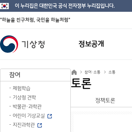
이 누리집은 대한민국 공식 전자정부 누리집입니다.
"하늘을 친구처럼, 국민을 하늘처럼"
정보공개
참여·소통
소통
참여
토론
체험학습
기상청 견학
정책토론
박물관·과학관
어린이 기상교실
지진과학관