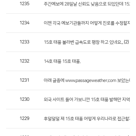
작
1235
주간예보에 28일날 신뢰도 낮음으로 되있던데 15호 
성
자,
1234
이젠 각국 예보기관들까지 어떻게 진로를 수정할지를
등
록
일
1233
(2)
15호 태풍 볼라벤 급속도로 팽창 하고 있네요...
의
정
1232
14호 태풍 15호 태풍.
보
를
1231
(
아래 글중에 www.passageweather.com 보았는데
제
공
합
1230
외국 사이트 들어 가보니깐 15호 태풍 발해만 지역에 
니
다.
1229
(
후덜덜덜 제 15호 태풍 어떻게 우리나라로 접근할지.