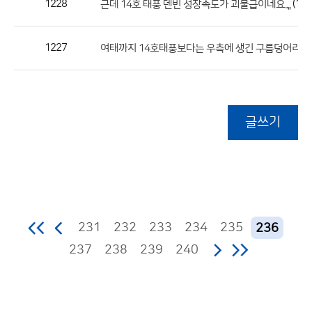
1228
(1)
근데 14호 태풍 덴빈 성장속도가 괴물급이네요..,,
1227
여태까지 14호태풍보다는 우측에 생긴 구름덩어리에
글쓰기
231
232
233
234
235
236
237
238
239
240