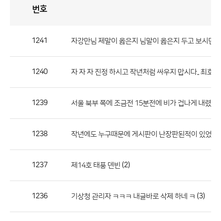
번호
자
유
토
론
게
시
판
1241
자강만님 제말이 옳은지 님말이 옳은지 두고 보시면 
자
유
1240
자 자 자 진정 하시고 작년처럼 싸우지 맙시다.. 최호
토
론
게
1239
서울 북부 쪽에 조금전 15분전에 비가 겁나게 내렸는
시
판
1238
작년에도 누구때문에 게시판이 난장판된적이 있었는데.
으
로
1237
(2)
제14호 태풍 덴빈
번
호,
제
1236
(3)
기상청 관리자 ㅋㅋㅋ 내글바로 삭제 하네 ㅋ
목,