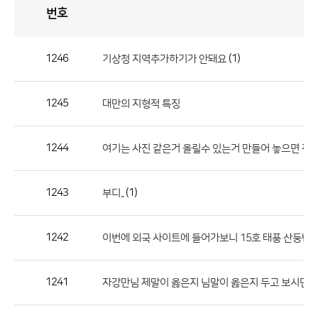
번호
자
유
토
론
게
시
판
1246
(1)
기상청 지역추가하기가 안돼요
자
유
1245
대만의 지형적 특징
토
론
게
1244
여기는 사진 같은거 올릴수 있는거 만들어 놓으면 괜
시
판
1243
(1)
부디..
으
로
1242
이번에 외국 사이트에 들어가보니 15호 태풍 산둥반
번
호,
제
1241
자강만님 제말이 옳은지 님말이 옳은지 두고 보시면 
목,