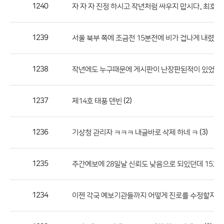
작
1240
자 자 자 진정 하시고 작년처럼 싸우지 맙시다.. 최호
성
자,
1239
서울 북부 쪽에 조금전 15분전에 비가 겁나게 내렸는
등
록
일
1238
작년에도 누구때문에 게시판이 난장판된적이 있었는데.
의
정
1237
(2)
제14호 태풍 덴빈
보
를
1236
(3)
기상청 관리자 ㅋㅋㅋ 내글바로 삭제 하네 ㅋ
제
공
합
1235
주간예보에 28일날 신뢰도 낮음으로 되있던데 15호 
니
다.
1234
이젠 각국 예보기관들까지 어떻게 진로를 수정할지를