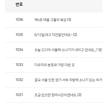
번호
자
유
토
론
게
시
판
1036
(3)
제4호 태풍 구촐의 북상
자
유
1035
(2)
6/12일.대구 지진말인데요~
토
론
게
1034
오늘 드디어 서울에 소나기가 내리고 있네요....? 몇일
시
판
1033
다우지의 분포와 가장 더운 곳
으
로
1032
결국 서울 인천 경기 서부 지방에 소나기 또는 비가 내
번
호,
제
1031
(2)
조금 있으면 장마시즌이겠네요.
목,