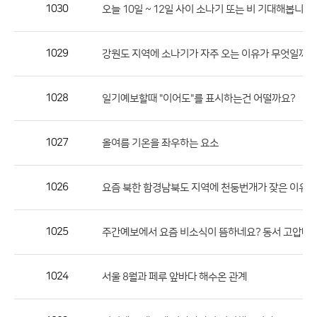
작
1030
오늘 10일 ~ 12일 사이 소나기 또는 비 기대해봅니다...
성
자,
1029
강원도 지역에 소나기가 자주 오는 이유가 무엇일까요
등
록
일
1028
일기예보할때 "이어도"를 표시하는건 어떨까요?
의
정
1027
올여름 기온을 좌우하는 요소
보
를
1026
요즘 북한 함경남북도 지역에 천둥번개가 잦은 이유 
제
공
합
1025
주간예보에서 요즘 비소식이 뜸하네요? 동서 고압대 
니
다.
1024
서울 8월과 페루 앞바다 해수온 관계