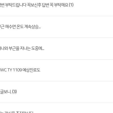
(1)
답변 부탁드립니다 꼭보신후 답변 꼭 부탁해요
근 해수면 온도 계속상승...
나와 부근을 지나는 도중에...
JTWC TY 1109 예상진로도
(3)
글보니.