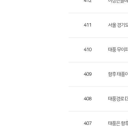
412
이상한글에
411
서울 경기도
410
태풍 무이파
409
향후 태풍이
408
(3
태풍경로
407
태풍은 향후