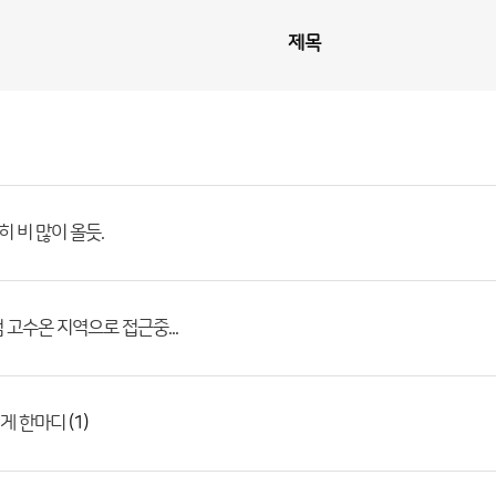
제목
히 비 많이 올듯.
 고수온 지역으로 접근중...
(1)
게 한마디