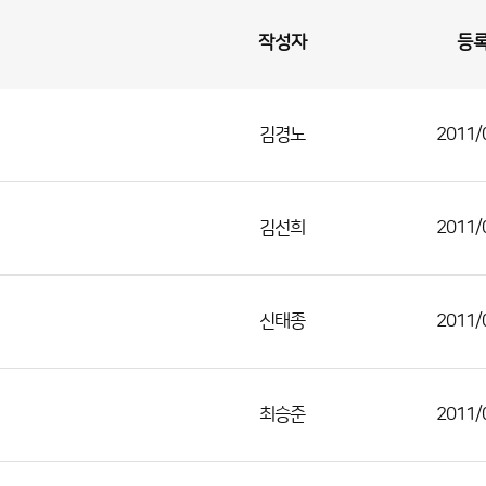
작성자
등
김경노
2011/
김선희
2011/
신태종
2011/
최승준
2011/