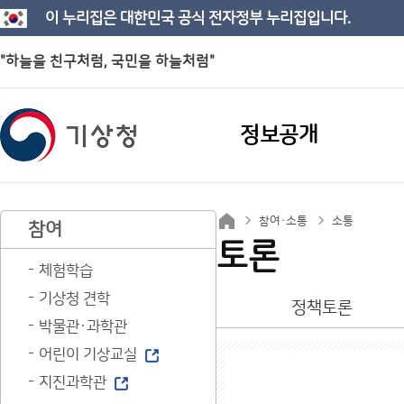
이 누리집은 대한민국 공식 전자정부 누리집입니다.
"하늘을 친구처럼, 국민을 하늘처럼"
정보공개
참여·소통
소통
참여
토론
체험학습
기상청 견학
정책토론
박물관·과학관
어린이 기상교실
지진과학관