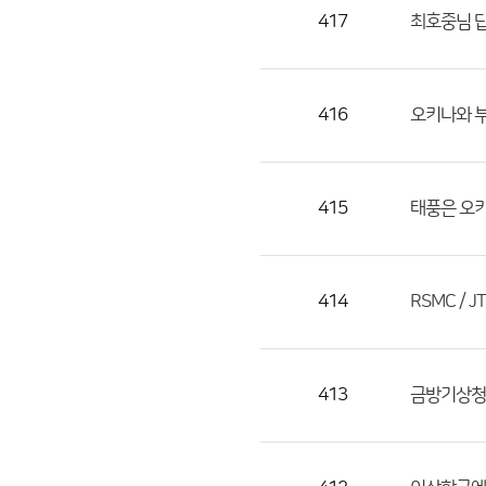
목,
417
최호중님 
작
성
자,
416
오키나와 부
등
록
일
415
태풍은 오키
의
정
보
를
414
RSMC / 
제
공
합
413
금방기상청
니
다.