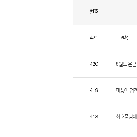
번호
자
유
토
론
게
시
판
421
TD발생
자
유
토
론
420
8월도 은근
게
시
판
419
태풍이 점점
으
로
번
418
최호중님에
호,
제