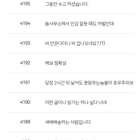
작
4195
그동안 수고 하셨습니다.
성
자,
4194
동사무소에서 인감 잘못 떼도 처벌인데
등
록
일
4193
(1)
비 안온다더니 비 겁나오네요?
의
정
4192
예보 정확성
보
를
4191
당장 2시간 뒤 날씨도 못맞추는놈들이 호우주의보
제
공
합
4190
이딴 글이나 읽기는 하나 싶다 너네
니
다.
4189
새벽배송하는 사람입니다