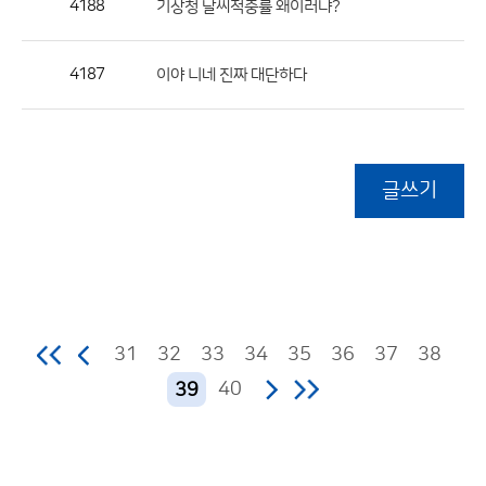
4188
기상청 날씨적중률 왜이러냐?
4187
이야 니네 진짜 대단하다
글쓰기
31
32
33
34
35
36
37
38
40
39