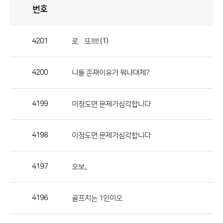
번호
자
유
토
론
게
시
판
4201
(1)
로똫또!!!!!
자
유
4200
니들 존재이유가 뭐냐대체?
토
론
게
4199
이정도면 문제가심각합니다
시
판
4198
이정도면 문제가심각합니다
으
로
4197
오보..
번
호,
제
4196
골프치는 1인이오
목,