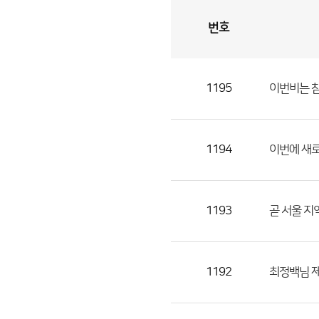
번호
자
유
토
론
게
시
판
1195
이번비는 참
자
유
토
론
1194
이번에 새
게
시
판
1193
곧 서울 지
으
로
번
1192
최정백님 제
호,
제