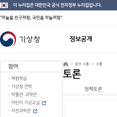
이 누리집은 대한민국 공식 전자정부 누리집입니다.
"하늘을 친구처럼, 국민을 하늘처럼"
정보공개
참여·소통
소통
참여
토론
체험학습
기상청 견학
정책토론
박물관·과학관
어린이 기상교실
지진과학관