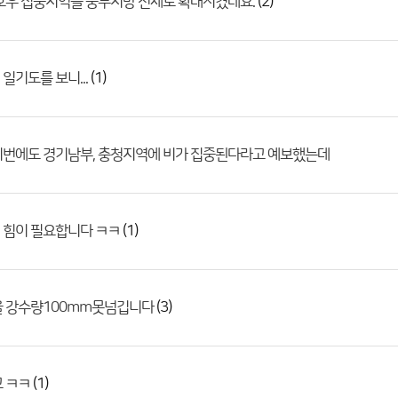
(2)
호우 집중지역을 중부지방 전체로 확대시켰네요.
(1)
일기도를 보니...
이번에도 경기남부, 충청지역에 비가 집중된다라고 예보했는데
(1)
 힘이 필요합니다 ㅋㅋ
(3)
울 강수량100mm못넘깁니다
(1)
고 ㅋㅋ