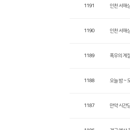
목,
1191
인천 서해상
작
성
자,
1190
인천 서해상
등
록
일
1189
폭우의 계
의
정
보
를
1188
오늘 밤 ~
제
공
합
1187
만약 시간당
니
다.