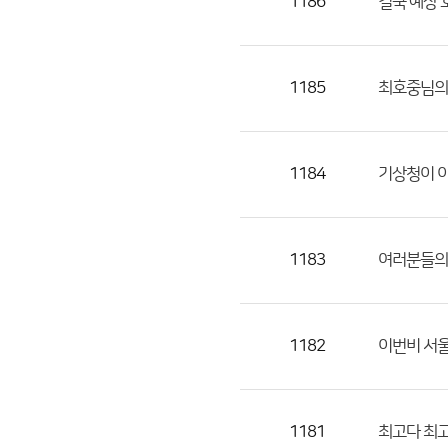
1186
결국 예상 
1185
최호중님의 
1184
기상청이 
1183
여러분들의
1182
이번비 서
1181
최고다 최