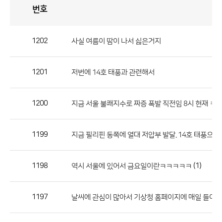
번호
자
유
토
론
게
시
판
1202
사실 여름이 땀이 나서 싫은거지
자
유
1201
저번에 14호 태풍과 관련해서
토
론
게
1200
지금 서울 불쾌지수로 짜증 폭발 직전임 8시 현재 ㅋ 
시
판
1199
지금 필리핀 동쪽에 열대 저압부 발달. 14호 태풍으로 
으
로
1198
(1)
역시 서울에 있어서 금요일이란ㅋㅋㅋㅋㅋ
번
호,
제
1197
날씨에 관심이 많아서 기상청 홈페이지에 매일 들어옵니
목,