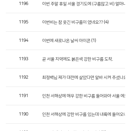
작
1196
이번 주말 휴일 서울 경기도에 (구름많고 비) 얼마나 
성
자,
1195
(4)
이번비는 참 웃긴 비구름이 였네요??
등
록
일
1194
(1)
이번에 새로나온 날씨 아이콘
의
정
1193
곧 서울 지역에도 붉은색 강한 비구름 도착.
보
를
1192
최정백님 제가 대전에 살았다면 알바 시켜 주셨나요?
제
공
합
1191
인천 서해상에 매우 강한 비구름 들어와야 서울 에도 충
니
다.
1190
인천 서해상에 강한 비구름 있는데 내륙에 들어오니깐