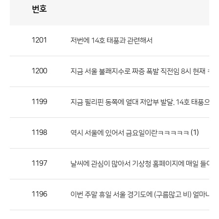
번호
자
유
토
론
게
시
판
1201
저번에 14호 태풍과 관련해서
자
유
1200
지금 서울 불쾌지수로 짜증 폭발 직전임 8시 현재 ㅋ 
토
론
게
1199
지금 필리핀 동쪽에 열대 저압부 발달. 14호 태풍으로 
시
판
1198
(1)
역시 서울에 있어서 금요일이란ㅋㅋㅋㅋㅋ
으
로
1197
날씨에 관심이 많아서 기상청 홈페이지에 매일 들어옵니
번
호,
제
1196
이번 주말 휴일 서울 경기도에 (구름많고 비) 얼마나 
목,