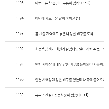
작
1195
(4)
이번비는 참 웃긴 비구름이 였네요??
성
자,
1194
(1)
이번에 새로나온 날씨 아이콘
등
록
일
1193
곧 서울 지역에도 붉은색 강한 비구름 도착.
의
정
1192
최정백님 제가 대전에 살았다면 알바 시켜 주셨나요?
보
를
1191
인천 서해상에 매우 강한 비구름 들어와야 서울 에도 충
제
공
합
1190
인천 서해상에 강한 비구름 있는데 내륙에 들어오니깐
니
다.
1189
(1)
폭우의 계절 8월중하순이 왔습니다