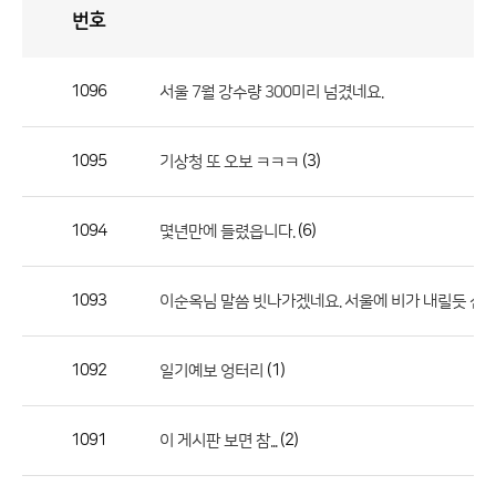
번호
자
유
토
론
게
시
판
1096
서울 7월 강수량 300미리 넘겼네요.
자
유
1095
(3)
기상청 또 오보 ㅋㅋㅋ
토
론
게
1094
(6)
몇년만에 들렸읍니다.
시
판
1093
이순옥님 말씀 빗나가겠네요. 서울에 비가 내릴듯 선
으
로
1092
(1)
일기예보 엉터리
번
호,
제
1091
(2)
이 게시판 보면 참...
목,