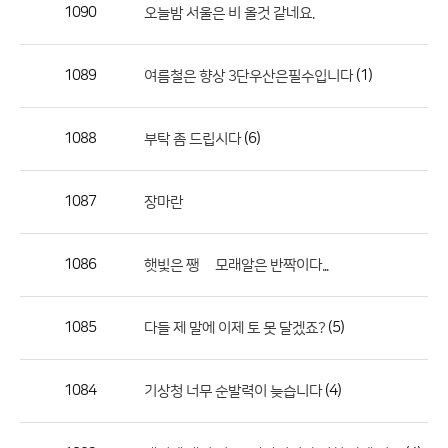
작
1090
오늘밤 서울은 비 올것 같네요.
성
자,
1089
(1)
여름철은 향상 3단우산은필수입니다
등
록
일
1088
(6)
부탁 좀 드립시다
의
정
1087
장마란
보
를
1086
햇빛은 쨍쩅 모래알은 반짝이다...
제
공
합
1085
(5)
다들 제 말에 이제 토 못 달겠죠?
니
다.
1084
(4)
기상청 너무 순발력이 늦습니다