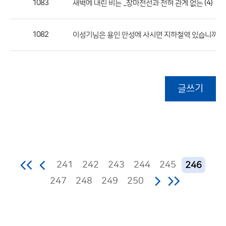
1083
(4)
새벽에 내린 비는 ...장마전선과 전혀 관계 없는
1082
(
이성기님은 용인 안성에 사시면 지하철역 있습니까?
글쓰기
241
242
243
244
245
246
247
248
249
250