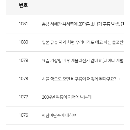
번호
자
유
토
론
게
시
판
1081
(1)
충남 서해안 북서쪽에 또다른 소나기 구름 발생..
자
유
1080
일본 규슈 지역 처럼 우리나라도 예고 하는 물폭탄 소나
토
론
게
1079
요즘 기상청 매우 게을러진거 같네요.(레이다 개별 영상 
시
판
1078
(9)
서울 쪽으로 오면 비구름이 어떻게 된다구요?ㅋㅋ
으
로
1077
2004년 여름이 기억에 남는데
번
호,
제
1076
약한비단속에 대하여
목,