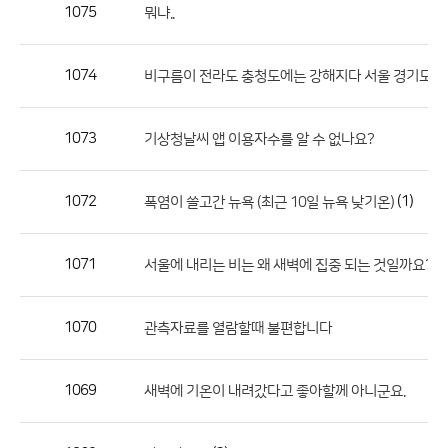
작
1075
뭐냐..
성
자,
1074
비구름이 전라도 충청도에는 강해지다 서울 경기도쪽
등
록
일
1073
기상청날씨 앱 이용자수를 알 수 없나요?
의
정
1072
(1)
폭염이 쓸고간 뉴욕 (최근 10일 뉴욕 낮기온)
보
를
1071
서울에 내리는 비는 왜 새벽에 집중 되는 것일까요???
제
공
합
1070
관측자료를 열람할때 불편합니다
니
다.
1069
새벽에 기온이 내려갔다고 좋아할께 아니군요.