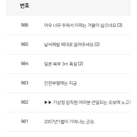
번호
자
유
토
론
게
시
판
986
(3)
어우 너무 추워서 이제는 겨울이 싫으네요
자
유
985
(2)
날씨제발 제대로 알려주새요
토
론
게
984
(2)
일본 북부 3m 폭설
시
판
983
인천부평에는 지금
으
로
982
▶▶ 기상청 임직원 여러분 연일되는 오보에 노고가 참...
번
호,
제
981
2007년1월이 기억나는 군요.
목,