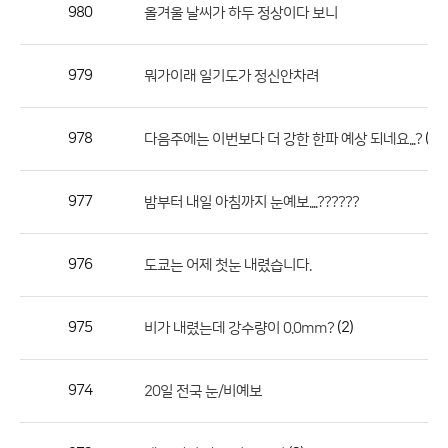
작
980
올겨울 날씨가 하두 정상이다 보니
성
자,
979
뭐가이래 일기도가 정신안차려
등
록
일
978
(1)
다음주에는 이번보다 더 강한 한파 예상 되네요...?
의
정
977
밤부터 내일 아침까지 눈예보....??????
보
를
976
도쿄는 어제 첫눈 내렸습니다.
제
공
합
975
(2)
비가 내렸는데 강수량이 0.0mm?
니
다.
974
20일 전국 눈/비예보