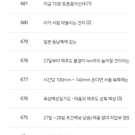
작
681
(1)
지금 TD로 토론중이신데
성
자,
680
(2)
이거 사람 약올리는 건지
등
록
일
679
일본 동남쪽에 있는
의
정
678
27일부터 제주도 물결이 4m까지 높아질 것이라는 
보
를
677
시간당 100mm ~ 140mm 온다면 서울 북쪽에는 
제
공
합
676
(3)
육상예상일기도 - 태풍의 제주도 상륙 예상
니
다.
675
27일 ~ 28일 주간예보 낮음) 태풍 열대 저압부 영향??