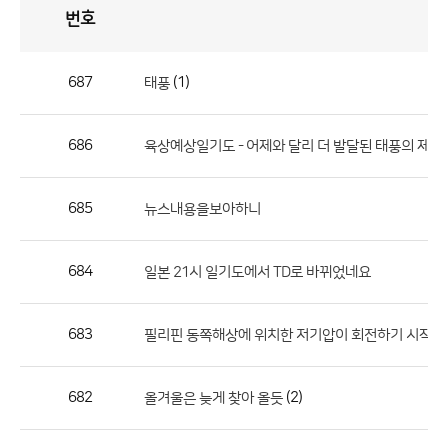
번호
자
유
토
론
게
시
판
687
(1)
태풍
자
유
686
육상예상일기도 - 어제와 달리 더 발달된 태풍의 제주
토
론
게
685
뉴스내용을보아하니
시
판
684
일본 21시 일기도에서 TD로 바뀌었네요
으
로
683
필리핀 동쪽해상에 위치한 저기압이 회전하기 시작했습
번
호,
제
682
(2)
올겨울은 늦게 찾아 올듯
목,