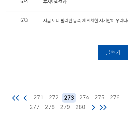
674
후지와라효과
673
지금 보니 필리핀 동쪽 에 위치한 저기압이 우리나라에..
글쓰기
271
272
274
275
276
273
277
278
279
280