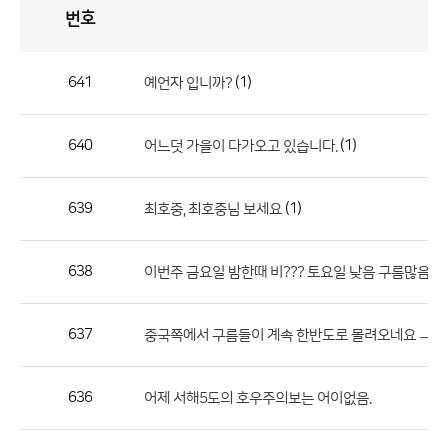
번호
자
유
토
론
게
시
판
641
(1)
예언자 입니까?
자
유
640
(1)
어느덧 가을이 다가오고 있습니다.
토
론
게
639
(1)
최호중, 최호중님 보세요
시
판
638
이번주 금요일 밤한때 비??? 토요일 낮음 구름많음
으
로
637
중국쪽에서 구름들이 계속 한반도로 몰려오네요 ㅡ,,
번
호,
제
636
어제 서해5도의 호우주의보는 어이없음.
목,