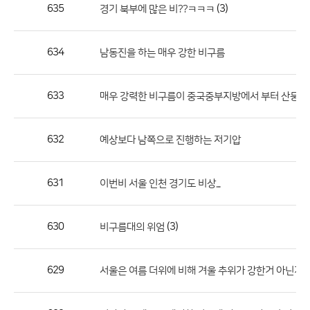
작
635
(3)
경기 북부에 많은 비??ㅋㅋㅋ
성
자,
634
남동진을 하는 매우 강한 비구름
등
록
일
633
매우 강력한 비구름이 중국중부지방에서 부터 산둥반도
의
정
632
예상보다 남쪽으로 진행하는 저기압
보
를
631
이번비 서울 인천 경기도 비상...
제
공
합
630
(3)
비구름대의 위엄
니
다.
629
서울은 여름 더위에 비해 겨울 추위가 강한거 아닌가요