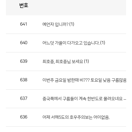
번호
자
유
토
론
게
시
판
641
(1)
예언자 입니까?
자
유
640
(1)
어느덧 가을이 다가오고 있습니다.
토
론
게
639
(1)
최호중, 최호중님 보세요
시
판
638
이번주 금요일 밤한때 비??? 토요일 낮음 구름많음
으
로
637
중국쪽에서 구름들이 계속 한반도로 몰려오네요 ㅡ,,
번
호,
제
636
어제 서해5도의 호우주의보는 어이없음.
목,