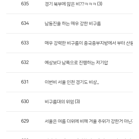
작
635
(3)
경기 북부에 많은 비??ㅋㅋㅋ
성
자,
634
남동진을 하는 매우 강한 비구름
등
록
일
633
매우 강력한 비구름이 중국중부지방에서 부터 산둥반도
의
정
632
예상보다 남쪽으로 진행하는 저기압
보
를
631
이번비 서울 인천 경기도 비상...
제
공
합
630
(3)
비구름대의 위엄
니
다.
629
서울은 여름 더위에 비해 겨울 추위가 강한거 아닌가요