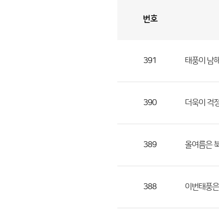
번호
자
유
토
론
게
시
판
391
태풍이 남
자
유
토
론
390
더욱이 걱
게
시
판
389
올여름은 
으
로
번
388
이번태풍은 
호,
제