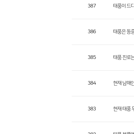
목,
387
태풍이 드디
작
성
자,
386
태풍은 동중
등
록
일
385
태풍 진로는
의
정
보
를
384
현재 남해안
제
공
합
383
현재 태풍
니
다.