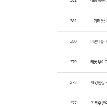
382
태풍 북쪽에
381
국가태풍센터
380
이번태풍 예
379
태풍 무이파
378
제 경험상 
377
또 폭우 온