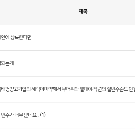
제목
해안에 상륙한다면
정되는게
북태평양고기압의 세럭이미약해서 무더위와 열대야 작년의 절반수준도 안
(1)
변수가 너무 많네요...