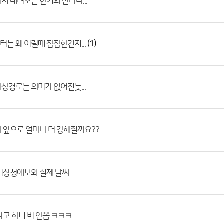
서 내려오는 한기와 만나다...
(1)
는 왜 이럴때 잠잠한건지...
상경로는 의미가 없어진듯...
 앞으로 얼마나 더 강해질까요??
기상청예보와 실제 날씨
다고 하니 비 안옴 ㅋㅋㅋ