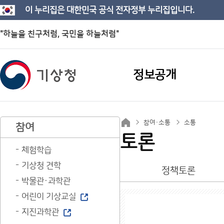
이 누리집은 대한민국 공식 전자정부 누리집입니다.
"하늘을 친구처럼, 국민을 하늘처럼"
정보공개
참여·소통
소통
참여
토론
체험학습
기상청 견학
정책토론
박물관·과학관
어린이 기상교실
지진과학관