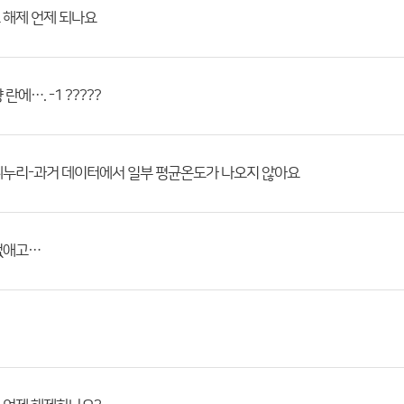
 해제 언제 되나요
란에…. -1 ?????
씨누리-과거 데이터에서 일부 평균온도가 나오지 않아요
없애고…