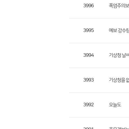
목,
3996
폭염주의보
작
성
자,
3995
예보 강수량 
등
록
일
3994
기상청 날
의
정
보
를
3993
기상청을 
제
공
합
3992
오늘도
니
다.