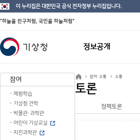
이 누리집은 대한민국 공식 전자정부 누리집입니다.
"하늘을 친구처럼, 국민을 하늘처럼"
정보공개
참여·소통
소통
참여
토론
체험학습
기상청 견학
정책토론
박물관·과학관
어린이 기상교실
지진과학관