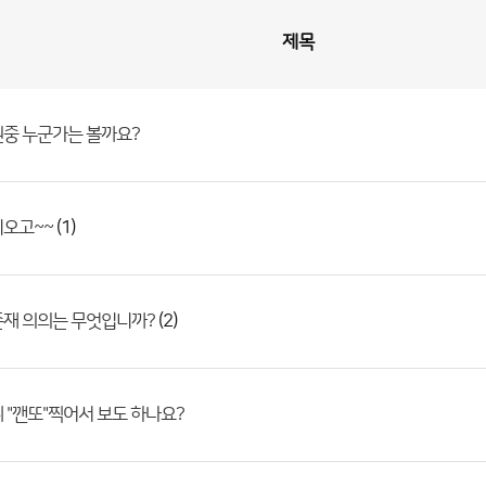
제목
원중 누군가는 볼까요?
(1)
비오고~~
(2)
존재 의의는 무엇입니까?
 "깬또"찍어서 보도 하나요?