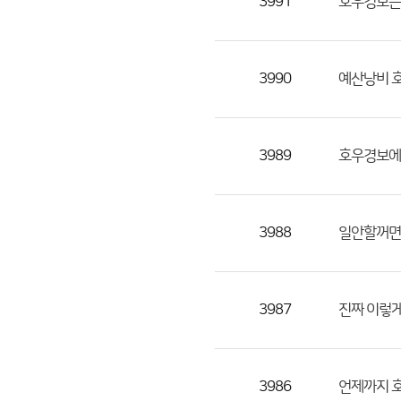
3991
호우경보는
3990
예산낭비 
3989
호우경보에
3988
일안할꺼면
3987
진짜 이렇
3986
언제까지 