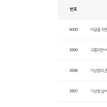
번호
자
유
토
론
게
시
판
4000
이글을 직
자
유
토
론
3999
구름끼면 
게
시
판
3998
기상청의 
으
로
번
3997
기상청 날씨
호,
제