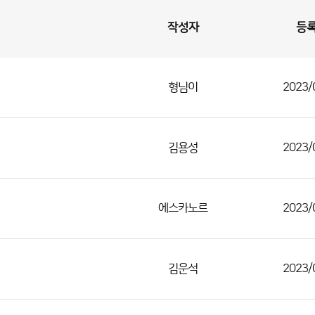
작성자
등
형님이
2023/
김용성
2023/
에스카노르
2023/
김운석
2023/