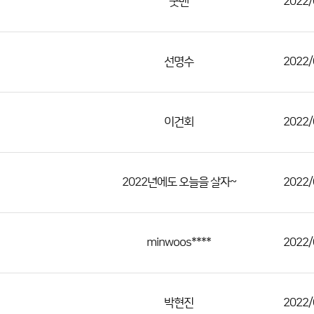
굿맨
2022/
선명수
2022/
이건회
2022/
2022년에도 오늘을 살자~
2022/
minwoos****
2022/
박현진
2022/