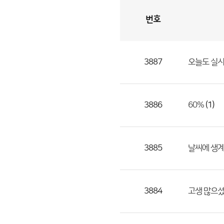
번호
자
유
토
론
게
시
판
3887
오늘도 실
자
유
토
론
3886
(1)
60%
게
시
판
3885
날씨에 생계
으
로
번
3884
고생 많으셨
호,
제