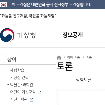
이 누리집은 대한민국 공식 전자정부 누리집입니다.
"하늘을 친구처럼, 국민을 하늘처럼"
정보공개
참여·소통
소통
참여
토론
체험학습
기상청 견학
정책토론
박물관·과학관
어린이 기상교실
지진과학관