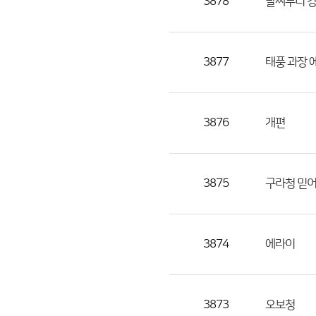
3878
날씨누리 강
3877
태풍 과장 에
3876
개편
3875
구라청 믿
3874
에라이
3873
오보청