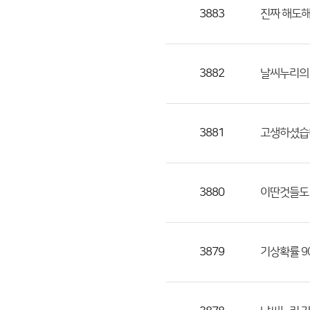
목,
3883
진짜 해도해
작
성
자,
3882
날씨누리의 
등
록
일
3881
고생하셨습
의
정
보
를
3880
이딴것들도
제
공
합
3879
기상확률 9
니
다.