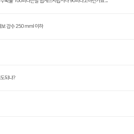
수확률 100퍼라는말 쉽게쓰지맙시다 90퍼라고하던가요 ;;
보 강수 250 mml 이하
어도되냐?