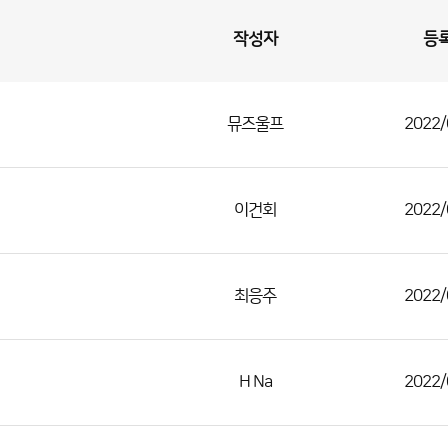
작성자
등
뮤즈울프
2022/
이건회
2022/
최응주
2022/
H Na
2022/