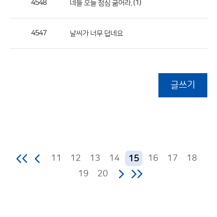
4548
(1)
네들 오늘 점심 굶어라.
4547
날씨가 너무 덥네요
글쓰기
11
12
13
14
16
17
18
15
19
20