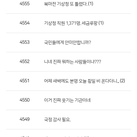
작
4555
(1)
복마전 기상청 또 틀렸다.
성
자,
4554
(1)
기상청 직원 1,371명. 세금루팡
등
록
일
4553
국민들에게 안미안합니까?
의
정
4552
니네 진짜 뭐하는 사람들이냐???
보
를
4551
(2)
어제 새벽에도 분명 오늘 죙일 비 온다더니...
제
공
합
4550
이거 진짜 웃기는 기관이네
니
다.
4549
국정 감사 필요.