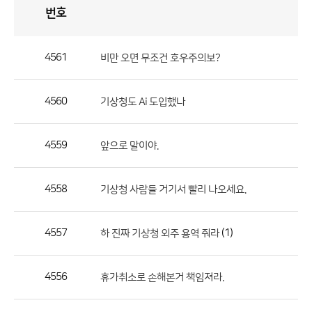
번호
자
유
토
론
게
시
판
4561
비만 오면 무조건 호우주의보?
자
유
4560
기상청도 Ai 도입했나
토
론
게
4559
앞으로 말이야.
시
판
4558
기상청 사람들 거기서 빨리 나오세요.
으
로
4557
(1)
하 진짜 기상청 외주 용역 줘라
번
호,
제
4556
휴가취소로 손해본거 책임져라.
목,