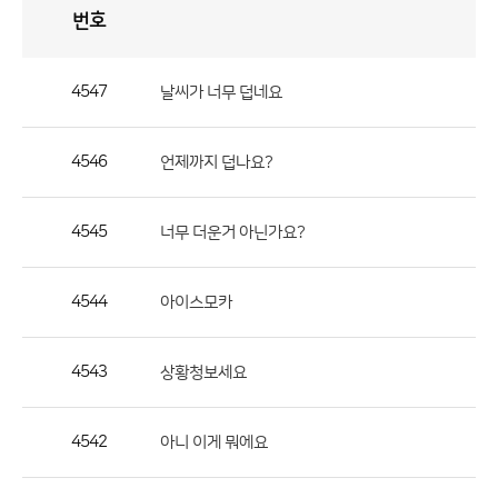
번호
자
유
토
론
게
시
판
4547
날씨가 너무 덥네요
자
유
4546
언제까지 덥나요?
토
론
게
4545
너무 더운거 아닌가요?
시
판
4544
아이스모카
으
로
4543
상황청보세요
번
호,
제
4542
아니 이게 뭐에요
목,