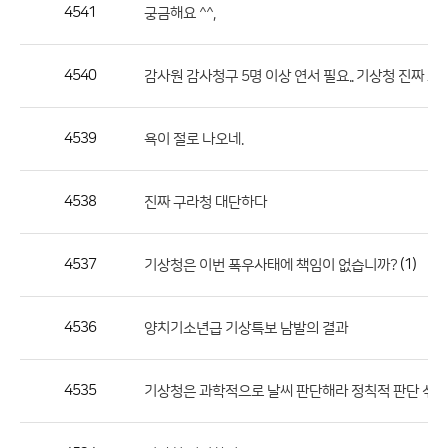
작
4541
궁금해요 ^^,
성
자,
4540
감사원 감사청구 5명 이상 연서 필요.. 기상청 진짜 
등
록
일
4539
욕이 절로 나오네.
의
정
4538
진짜 구라청 대단하다
보
를
4537
(1)
기상청은 이번 폭우사태에 책임이 없습니까?
제
공
합
4536
양치기소년급 기상특보 남발의 결과
니
다.
4535
기상청은 과학적으로 날씨 판단해라 정칙적 판단 섞지