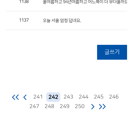
1138
(
올여름하고 94년여름하고 어느쪽이 더 무더울까요?
1137
오늘 서울 엄청 덥네요.
글쓰기
241
243
244
245
246
242
247
248
249
250