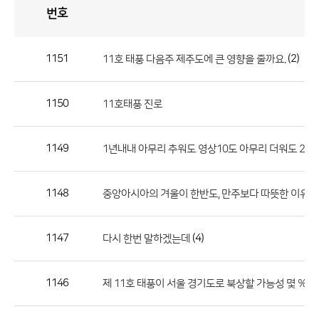
번호
자
유
토
론
게
시
판
1151
(2)
11호 태풍 다음주 제주도에 큰 영향을 줄까요.
자
유
1150
11호태풍 진로
토
론
게
1149
1년내내 아무리 추워도 영상10도 아무리 더워도 20
시
판
1148
중앙아시아의 겨울이 한반도, 만주보다 따뜻한 이유는
으
로
1147
(4)
다시 한번 말하겠는데
번
호,
제
1146
제 11호 태풍이 서울 경기도로 북상할 가능성 몇 % 정
목,