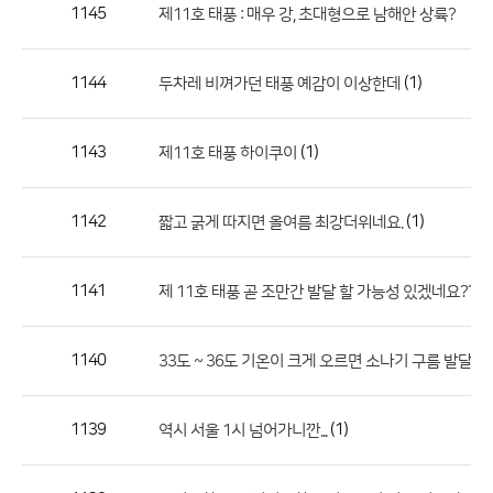
작
1145
제11호 태풍 : 매우 강, 초대형으로 남해안 상륙?
성
자,
1144
(1)
두차레 비껴가던 태풍 예감이 이상한데
등
록
일
1143
(1)
제11호 태풍 하이쿠이
의
정
1142
(1)
짧고 굵게 따지면 올여름 최강더위네요.
보
를
1141
제 11호 태풍 곧 조만간 발달 할 가능성 있겠네요??
제
공
합
1140
33도 ~ 36도 기온이 크게 오르면 소나기 구름 발달하는데
니
다.
1139
(1)
역시 서울 1시 넘어가니깐...