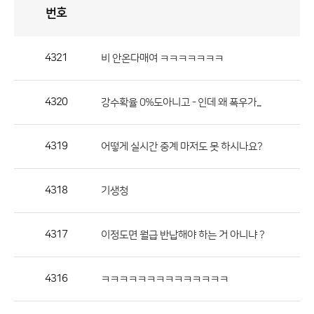
번호
자
유
토
론
게
시
판
4321
비 안온다매여 ㅋㅋㅋㅋㅋㅋㅋ
자
유
4320
강수확율 0%도아니고 - 인데 왜 폭우가...
토
론
게
4319
어떻게 실시간 중계 마저도 못 하시나요?
시
판
4318
기생청
으
로
4317
이정도면 월급 반납해야 하는 거 아니냐 ?
번
호,
제
4316
ㅋㅋㅋㅋㅋㅋㅋㅋㅋㅋㅋㅋㅋㅋ
목,