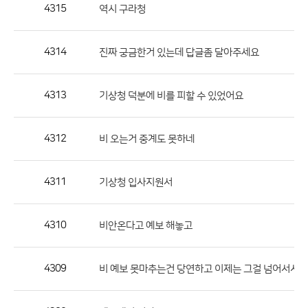
작
4315
역시 구라청
성
자,
4314
진짜 궁금한거 있는데 답글좀 달아주세요
등
록
일
4313
기상청 덕분에 비를 피할 수 있었어요
의
정
4312
비 오는거 중계도 못하네
보
를
4311
기상청 입사지원서
제
공
합
4310
비안온다고 예보 해놓고
니
다.
4309
비 예보 못마추는건 당연하고 이제는 그걸 넘어서서..